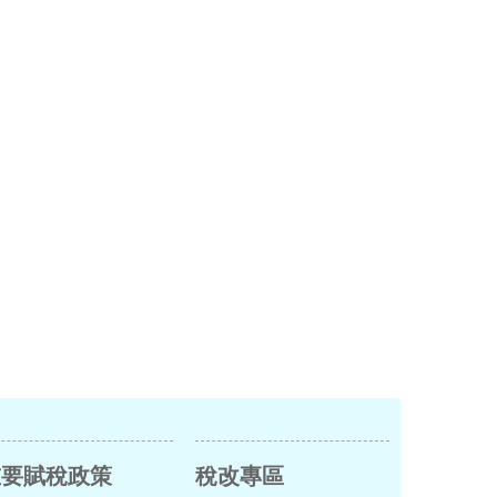
重要賦稅政策
稅改專區