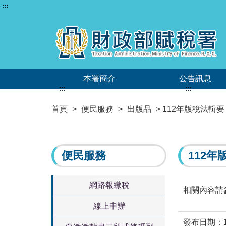
:::
本署簡介
公告訊息
:::
:::
首頁
>
便民服務
>
出版品
> 112年版稅法輯要
便民服務
112年
網路報繳稅
相關內容請
線上申辦
發布日期：11