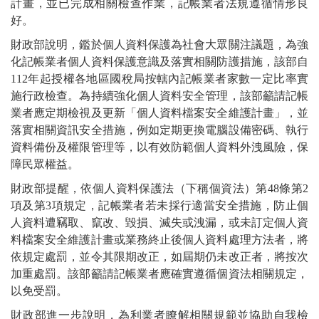
計畫，並已完成相關檢查作業，記帳業者法規遵循情形良
好。
財政部說明，鑑於個人資料保護為社會大眾關注議題，為強
化記帳業者個人資料保護意識及落實相關防護措施，該部自
112年起授權各地區國稅局按轄內記帳業者家數一定比率實
施行政檢查。為持續強化個人資料安全管理，該部籲請記帳
業者應定期檢視及更新「個人資料檔案安全維護計畫」，並
落實相關資訊安全措施，例如定期更換電腦設備密碼、執行
資料備份及權限管理等，以有效防範個人資料外洩風險，保
障民眾權益。
財政部提醒，依個人資料保護法（下稱個資法）第48條第2
項及第3項規定，記帳業者若未採行適當安全措施，防止個
人資料遭竊取、竄改、毀損、滅失或洩漏，或未訂定個人資
料檔案安全維護計畫或業務終止後個人資料處理方法者，將
依規定處罰，並令其限期改正，如屆期仍未改正者，將按次
加重處罰。該部籲請記帳業者應確實遵循個資法相關規定，
以免受罰。
財政部進一步說明，為利業者瞭解相關規範並協助自我檢