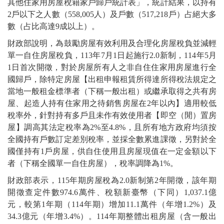
其他住家用房屋稅籍家戶歸戶統計表」，統計結果，以持有
2戶以下之人數（558,005人）及戶數（517,218戶）占絕大多
數（占比高達9成以上）。
財政部說明，為鼓勵房屋有效利用及合理化房屋稅負並減輕
單一自住房屋稅負，113年7月1日起施行2.0新制，114年5月
1日首次開徵，對於房屋所有人之非自住住家用房屋進行全
國歸戶，除特定房屋【出租申報租賃所得達所得稅法規定之
當地一般租金標準者（下稱一般出租）或繼承取得之共有房
屋、起造人持有住家用之待銷售房屋在2年以內】適用較低
稅率外，針對持有多戶且未作有效使用者【即空（閒）置房
屋】調高其法定稅率為2%至4.8%，且所有地方政府均須按
全國持有戶數訂定差別稅率，並採全數累進課徵，另對於全
國僅持有1戶房屋，供自住使用且房屋現值在一定金額以下
者（下稱全國單一自住房屋），稅率調降為1%。
財政部表示，115年期房屋稅為2.0新制第2年開徵，該年期
開徵查定件數974.6萬件、稅額新臺幣（下同）1,037.1億
元，較第1年期（114年期）增加11.1萬件（年增1.2%）及
34.3億元（年增3.4%）。114年期整體出租房屋（含一般出