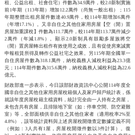
租、公益出租、社會住宅）件數為34.9萬件，較2.0新制實施
前1年期（113年期）增加12.2萬件（尚無一般出租）；115
年期整體出租房屋件數達40.9萬件，較114年期增加6萬件
（年增17.1%）。又非自住之其他住家用房屋【空（閒）置
房屋加重課稅】件數為111.7萬件，較114年期113.7萬件減少
2萬件（年減1.8%）。顯示2.0新制具有鼓勵多屋族將空
（閒）置房屋轉出租作有效使用之成效，且有促使房東誠實
申報租賃所得及轉作公益社宅之效果。另115年期全國單一
自住房屋件數為318.1萬件，納稅義務人減稅利益為23.3億
元；114年期件數為315.6萬件，納稅義務人減稅利益為22.6
億元。
財政部進一步表示，今日該部財政資訊中心公開114年度全
國非自住之其他住家用房屋稅籍個人及家戶歸戶統計表，係
就該年度房屋稅籍主檔資料，統計完全由一人持有之房屋，
未包含共有房屋，且排除地下室（如：停車空間、防空避難
室）等，全部面積供非自住之其他住家者（適用稅率2%至
4.8%），該等統計資料與上述房屋稅開徵查定數據定義不同
（例如：3人共有1屋，房屋稅開徵件數以3件計算）。復