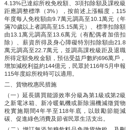
4.13%已達綜所稅免稅額、3項扣除額及課稅級
距應調整標準（3%），按前述上漲幅度，115
年度每人免稅額由9.7萬元調高至10.1萬元（年
滿70歲以上者調高至15.15萬元）、標準扣除額
由13.1萬元調高至13.6萬元（有配偶者加倍扣
除）、薪資所得及身心障礙特別扣除額由21.8
萬元調高至22.7萬元，並調高課稅級距及退職
所得定額免稅金額，預估受益戶數約696萬戶，
增加減稅利益約144億元，民眾於116年5月申報
115年度綜所稅時可以適用。
二、貨物稅惠民措施
（一）延長購買能源效率分級為第1級或第2級
之新電冰箱、新冷暖氣機或新除濕機減徵貨物
稅實施期間4年半至118年底，以鼓勵節能減
碳、促進綠色消費及節省民眾生活支出。
（二）增訂無添加糖飲料品免徵貨物稅，及刪