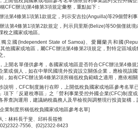
，上開低稅負國家或地區參考名單係依營利事業認列受控外國企
統稱CFC辦法)第4條第3項規定彙整，重點如下：
辦法第4條第1項第1款規定，列示安吉拉(Anguilla)等29個
C辦法第4條第1項第2款規定，列示貝里斯(Belize)等50個
課稅之國家或地區。
(Independent State of Samoa)、愛爾蘭共和國(Republi
tius)及其他國家或地區，屬CFC辦法第4條第2項規定，對特定
之。
，上開名單僅供參考，各國家或地區是否符合CFC辦法第4條
企業或個人，如在中華民國境外投資設立關係企業，應檢視該國
制，如有CFC辦法第4條第2項所稱低稅負範疇之適用，應依相
步說明，CFC制度施行在即，上開低稅負國家或地區參考名單
」項下「反避稅專區」之「營利事業受控外國企業(CFC)制度或
各界查詢運用，建議納稅義務人及早檢視與調整現行投資架構，
國企業制度所稱低稅負國家或地區參考名單]
人：林科長于斐、邱科長筱惟
)2322-7556、(02)2322-8423