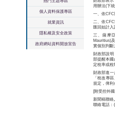
財政部表示
熱門主題專區
用辦法(下
個人資料保護專區
一、依CFC
二、依CF
就業資訊
匯回始計入
隱私權及安全政策
三、薩摩亞獨立國
Mauri
政府網站資料開放宣告
實個別判斷
財政部說明
部提醒本國
定稅率或稅
財政部進一
「稅改專區
規定，俾利
[附受控外
新聞稿聯絡
聯絡電話：(02