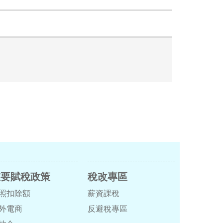
重要賦稅政策
稅改專區
照扣除額
薪資課稅
外電商
反避稅專區