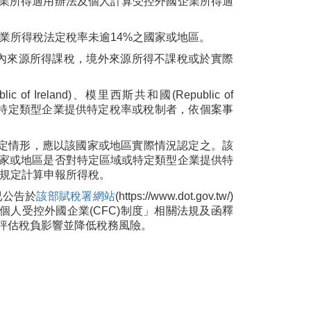
業所得適用辦法及個人計算受控外國企業所得適
營利事業所得稅法定稅率未逾14%之國家或地區。
僅就境內來源所得課稅，境外來源所得不課稅或於實際
c of Ireland)、模里西斯共和國(Republic of
區域或特定類型企業提供特定稅率或稅制者，依個案事
規定情形，應以該國家或地區實際情況認定之。該
家或地區是否對特定區域或特定類型企業提供特
關規定計算申報所得稅。
已公告於
該部賦稅署網站
(https://www.dot.gov.tw/)
個人受控外國企業(CFC)制度」相關法規及函釋
評估稅負影響並降低稅務風險。