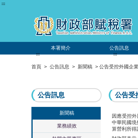
:::
本署簡介
公告訊息
:::
:::
首頁
>
公告訊息
>
新聞稿
> 公告受控外國企
公告訊息
公告受
新聞稿
因應受控外國企
中華民國境
業務績效
算營利所得