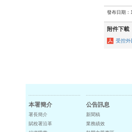
發布日期：11
附件下載
受控外
本署簡介
公告訊息
署長簡介
新聞稿
賦稅署沿革
業務績效